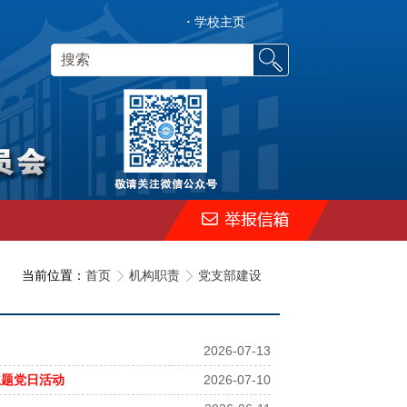
·
学校主页
当前位置：
首页
机构职责
党支部建设
2026-07-13
主题党日活动
2026-07-10