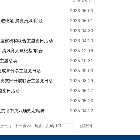
2026-06-11
2026-06-03
范 展党员风采”联...
2026-06-01
2026-04-30
检监察机构联合主题党日活动
2026-04-20
风育人筑根基”联合...
2025-12-19
列主题活动
2025-10-31
成果分享主题党日活...
2025-09-03
支部开展联合主题党日活...
2025-08-29
题党日活动
2025-06-27
2025-05-23
贯彻中央八项规定精神...
2025-04-22
<上一页
下一页>>
尾页
页码
1
/
3
跳转到